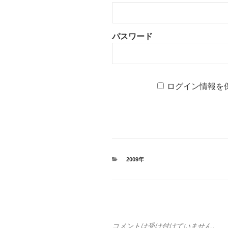
パスワード
ログイン情報を
カ
2009年
テ
ゴ
リ
ー
コメントは受け付けていません。