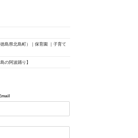
徳島県北島町）｜保育園 ｜子育て
徳島の阿波踊り】
Email