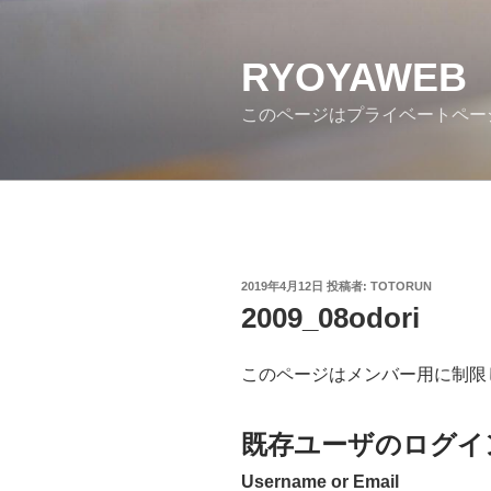
コ
ン
RYOYAWEB
テ
ン
このページはプライベートペー
ツ
へ
ス
キ
ッ
プ
投
2019年4月12日
投稿者:
TOTORUN
稿
2009_08odori
日:
このページはメンバー用に制限
既存ユーザのログイ
Username or Email