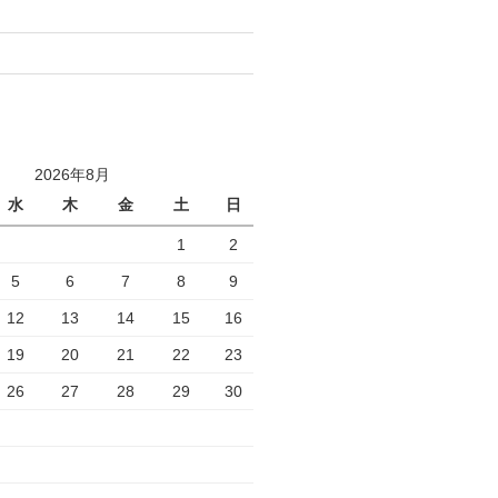
2026年8月
水
木
金
土
日
1
2
5
6
7
8
9
12
13
14
15
16
19
20
21
22
23
26
27
28
29
30